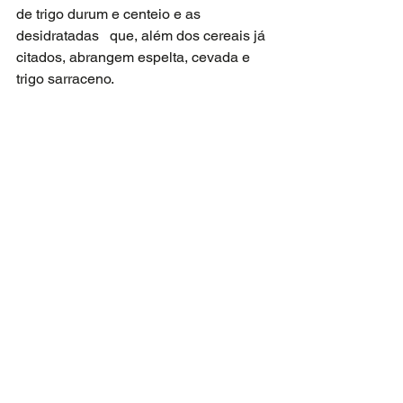
de trigo durum e centeio e as 
desidratadas   que, além dos cereais já 
citados, abrangem espelta, cevada e 
trigo sarraceno.   
A massa madre Livendo pode ser   
utilizada associada a fermentos 
biológicos. Suas diferentes linhas 
servem   para a produção de pães de 
forma, de pães rústico pré-assados 
congelados, de pães   rústicos naturais, 
de bisnagas, de panetones e, até 
mesmo, de crackers. A   Lesaffre 
recomenda que os fabricantes 
considerem o fermento natural como 
um   ingrediente e, assim, o composto 
deveria ser citado no rótulo.       
https://www.youtube.com/watch?