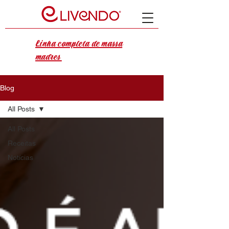
Linha completa de massa
madres
Blog
All Posts
All Posts
Receitas
Notícias