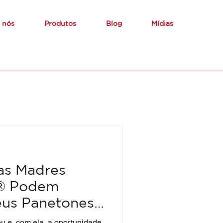
 nós
Produtos
Blog
Mídias
as Madres
o® Podem
eus Panetones
u e, com ela, a oportunidade