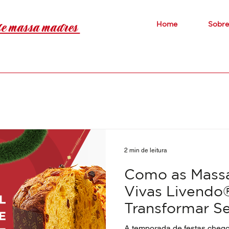
de massa madres
Home
Sobre
2 min de leitura
Como as Mass
Vivas Livend
Transformar S
Neste Natal
A temporada de festas chego