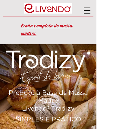
Linha completa de massa
madres
Produto à Base de Massa
Madre
Livendo® Tradizy
SIMPLES E PRÁTICO