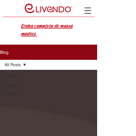
Linha completa de massa
madres
Blog
All Posts
All Posts
Receitas
Notícias