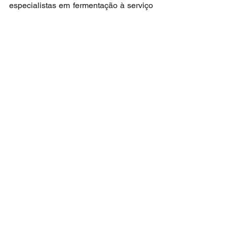
especialistas em fermentação à serviço 
do mercado local”, comenta Lígia.
Para saber mais sobre a linha de massa 
madre viva Livendo, entre em contato 
com os especialistas da Lesaffre 
através do e-mail 
massamadre_brasil@lesaffre.com
 .
Ver tudo
Posts recentes